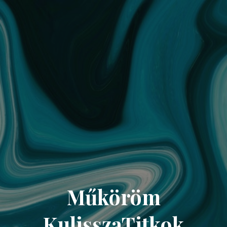
Műköröm
KulisszaTitkok