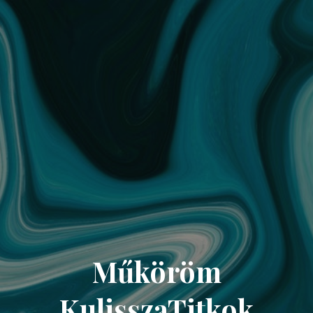
Műköröm
KulisszaTitkok