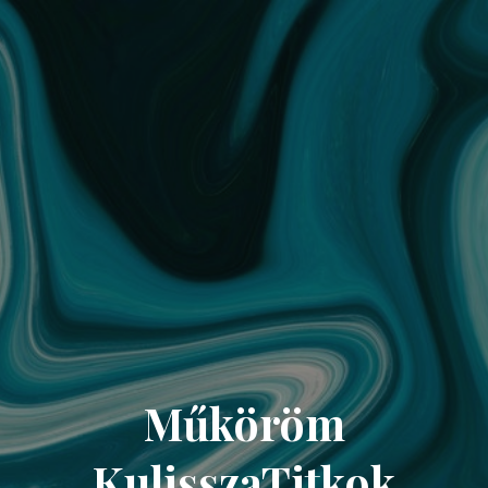
Műköröm
KulisszaTitkok